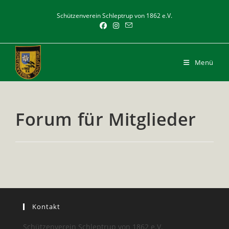
Zum
Schützenverein Schleptrup von 1862 e.V.
Inhalt
springen
Menü
Forum für Mitglieder
Kontakt
Schützenverein Schleptrup von 1862 e.V.