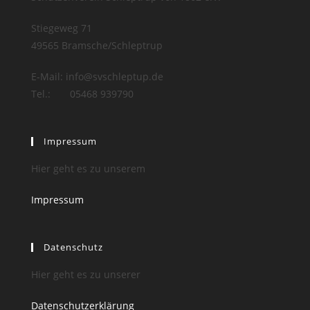
Stiegeweg 71
49565 Bramsche/Schleptrup
E-Mail: info@svschleptup.de
Tel.: 05468 939790
Impressum
Hier geht es zu unserem
Impressum
Datenschutz
Hier geht es zu unserer
Datenschutzerklärung