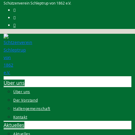
Zum
Schützenverein Schleptrup von 1862 e.V.
Inhalt
springen
Über uns
Über uns
Der Vorstand
Hallengemeinschaft
Kontakt
Aktuelles
Aktuelles