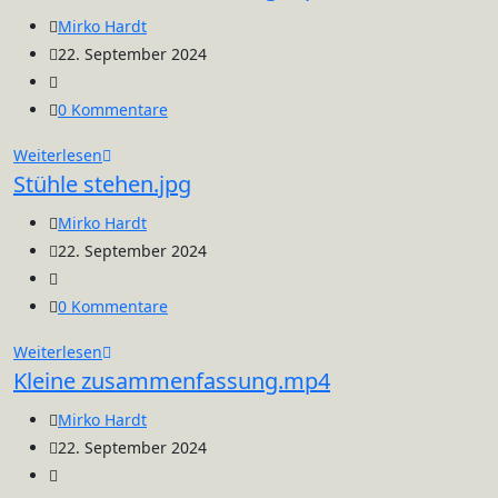
vor
Beitrags-
Mirko Hardt
dem
Autor:
Beitrag
22. September 2024
schießen.jpg
veröffentlicht:
Beitrags-
Kategorie:
Beitrags-
0 Kommentare
Kommentare:
Kleine
Weiterlesen
Stühle stehen.jpg
zusammenfassung.mp4
Beitrags-
Mirko Hardt
Autor:
Beitrag
22. September 2024
veröffentlicht:
Beitrags-
Kategorie:
Beitrags-
0 Kommentare
Kommentare:
Stühle
Weiterlesen
Kleine zusammenfassung.mp4
stehen.jpg
Beitrags-
Mirko Hardt
Autor:
Beitrag
22. September 2024
veröffentlicht:
Beitrags-