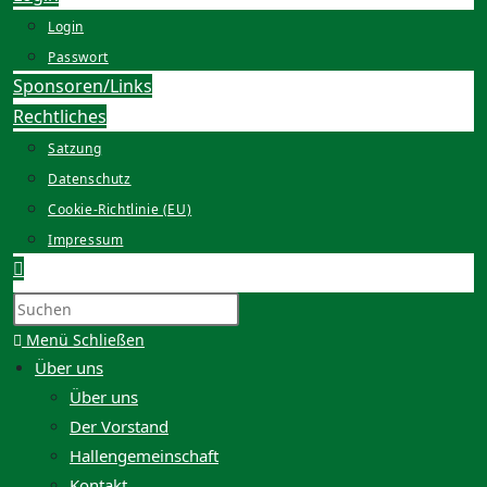
Login
Passwort
Sponsoren/Links
Rechtliches
Satzung
Datenschutz
Cookie-Richtlinie (EU)
Impressum
Website-
Suche
Press
umschalten
Escape
Menü
Schließen
to
Über uns
close
Über uns
the
Der Vorstand
search
Hallengemeinschaft
panel.
Kontakt