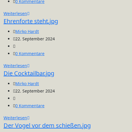
Kategorie:
Beitrags-
0 Kommentare
Kommentare:
Kleine
Weiterlesen
Ehrenforte steht.jpg
zusammenfassung.mp4
Beitrags-
Mirko Hardt
Autor:
Beitrag
22. September 2024
veröffentlicht:
Beitrags-
Kategorie:
Beitrags-
0 Kommentare
Kommentare:
Ehrenforte
Weiterlesen
Die Cocktailbar.jpg
steht.jpg
Beitrags-
Mirko Hardt
Autor:
Beitrag
22. September 2024
veröffentlicht:
Beitrags-
Kategorie:
Beitrags-
0 Kommentare
Kommentare:
Die
Weiterlesen
Der Vogel vor dem schießen.jpg
Cocktailbar.jpg