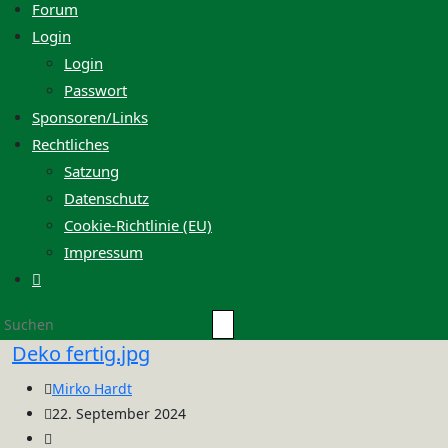
Forum
Login
Login
Passwort
Sponsoren/Links
Rechtliches
Satzung
Datenschutz
Cookie-Richtlinie (EU)
Impressum
Website-
Suche
Diese
umschalten
Website
Deko fertig.jpg
durchsuchen
Beitrags-
Mirko Hardt
Autor:
Beitrag
22. September 2024
veröffentlicht:
Beitrags-