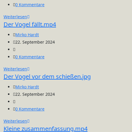
Kategorie:
Beitrags-
0 Kommentare
Kommentare:
Deko
Weiterlesen
Der Vogel fällt.mp4
fertig.jpg
Beitrags-
Mirko Hardt
Autor:
Beitrag
22. September 2024
veröffentlicht:
Beitrags-
Kategorie:
Beitrags-
0 Kommentare
Kommentare:
Der
Weiterlesen
Der Vogel vor dem schießen.jpg
Vogel
fällt.mp4
Beitrags-
Mirko Hardt
Autor:
Beitrag
22. September 2024
veröffentlicht:
Beitrags-
Kategorie:
Beitrags-
0 Kommentare
Kommentare:
Der
Weiterlesen
Kleine zusammenfassung.mp4
Vogel