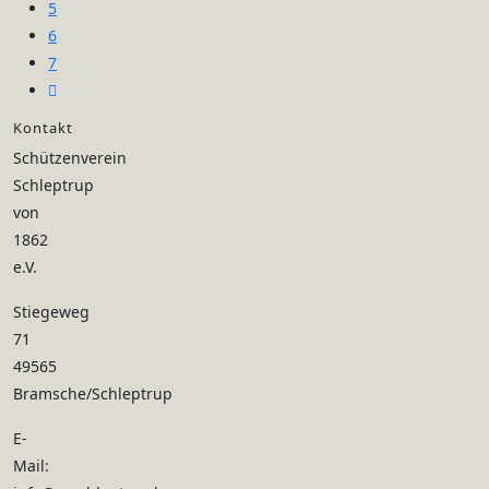
5
6
7
Zur
nächsten
Kontakt
Seite
Schützenverein
Schleptrup
von
1862
e.V.
Stiegeweg
71
49565
Bramsche/Schleptrup
E-
Mail: