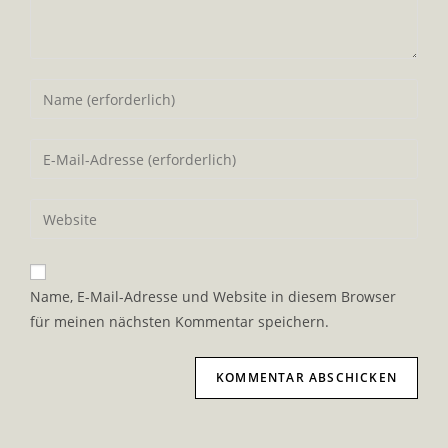
Gib
deinen
Namen
Gib
oder
deine
Benutzernamen
E-
Gib
zum
Mail-
deine
Kommentieren
Adresse
Website-
ein
zum
URL
Name, E-Mail-Adresse und Website in diesem Browser
Kommentieren
ein
für meinen nächsten Kommentar speichern.
ein
(optional)