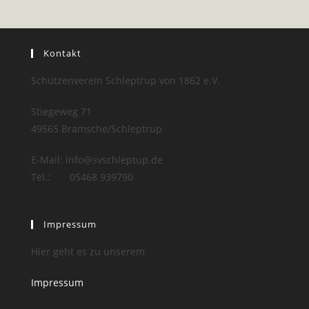
Kontakt
Schützenverein Schleptrup von 1862 e.V.
Stiegeweg 71
49565 Bramsche/Schleptrup
E-Mail: info@svschleptup.de
Tel.: 05468 939790
Impressum
Hier geht es zu unserem
Impressum