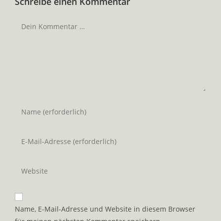
Schreibe einen Kommentar
Kommentar
Gib
deinen
Namen
Gib
oder
deine
Benutzernamen
E-
Gib
zum
Mail-
deine
Kommentieren
Adresse
Website-
ein
zum
URL
Name, E-Mail-Adresse und Website in diesem Browser
Kommentieren
ein