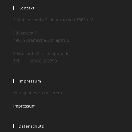
Kontakt
Schützenverein Schleptrup von 1862 e.V.
Stiegeweg 71
49565 Bramsche/Schleptrup
E-Mail: info@svschleptup.de
Tel.: 05468 939790
Impressum
Hier geht es zu unserem
Impressum
Datenschutz