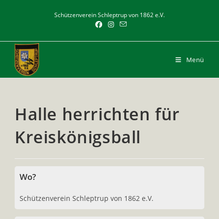
Zum
Schützenverein Schleptrup von 1862 e.V.
Inhalt
springen
Menü
Halle herrichten für
Kreiskönigsball
Wo?
Schützenverein Schleptrup von 1862 e.V.