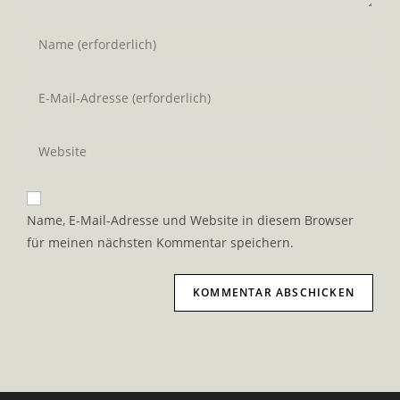
Gib
deinen
Namen
Gib
oder
deine
Benutzernamen
E-
Gib
zum
Mail-
deine
Kommentieren
Adresse
Website-
ein
zum
URL
Name, E-Mail-Adresse und Website in diesem Browser
Kommentieren
ein
für meinen nächsten Kommentar speichern.
ein
(optional)