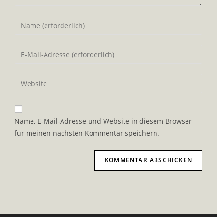
Gib
deinen
Namen
Gib
oder
deine
Benutzernamen
E-
Gib
zum
Mail-
deine
Kommentieren
Adresse
Website-
ein
zum
URL
Name, E-Mail-Adresse und Website in diesem Browser
Kommentieren
ein
für meinen nächsten Kommentar speichern.
ein
(optional)