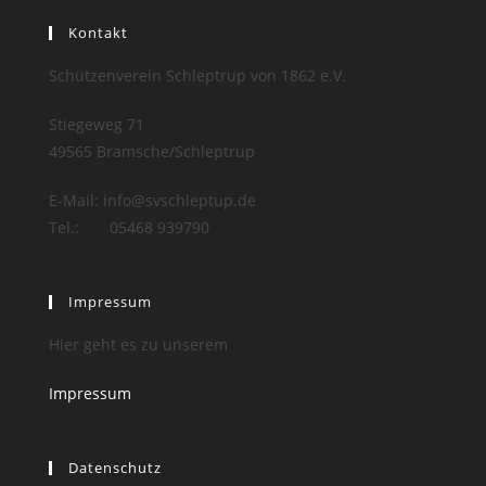
Kontakt
Schützenverein Schleptrup von 1862 e.V.
Stiegeweg 71
49565 Bramsche/Schleptrup
E-Mail: info@svschleptup.de
Tel.: 05468 939790
Impressum
Hier geht es zu unserem
Impressum
Datenschutz