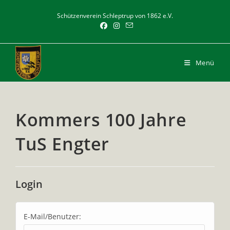
Zum
Schützenverein Schleptrup von 1862 e.V.
Inhalt
springen
Menü
Kommers 100 Jahre
TuS Engter
Login
E-Mail/Benutzer: