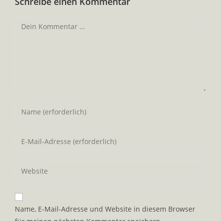
Schreibe einen Kommentar
Kommentar
Gib
deinen
Namen
Gib
oder
deine
Benutzernamen
E-
Gib
zum
Mail-
deine
Kommentieren
Adresse
Website-
ein
zum
URL
Name, E-Mail-Adresse und Website in diesem Browser
Kommentieren
ein