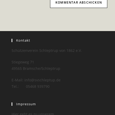
Kontakt
Schützenverein Schleptrup von 1862 e.V.
Stiegeweg 71
49565 Bramsche/Schleptrup
E-Mail: info@svschleptup.de
Tel.: 05468 939790
Impressum
Hier geht es zu unserem