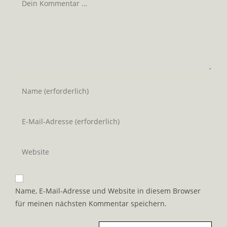
Kommentar
Gib
deinen
Namen
Gib
oder
deine
Benutzernamen
E-
Gib
zum
Mail-
deine
Kommentieren
Adresse
Website-
ein
zum
URL
Name, E-Mail-Adresse und Website in diesem Browser
Kommentieren
ein
für meinen nächsten Kommentar speichern.
ein
(optional)