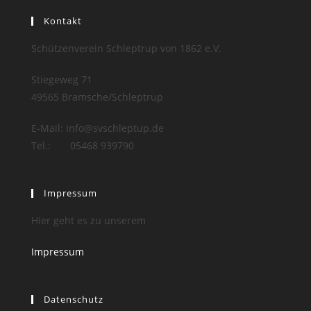
Kontakt
Schützenverein Schleptrup von 1862 e.V.
Stiegeweg 71
49565 Bramsche/Schleptrup
E-Mail: info@svschleptup.de
Tel.: 05468 939790
Impressum
Hier geht es zu unserem
Impressum
Datenschutz