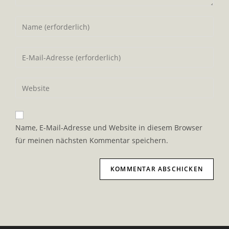
Gib
deinen
Namen
Gib
oder
deine
Benutzernamen
E-
Gib
zum
Mail-
deine
Kommentieren
Adresse
Website-
ein
zum
URL
Name, E-Mail-Adresse und Website in diesem Browser
Kommentieren
ein
für meinen nächsten Kommentar speichern.
ein
(optional)